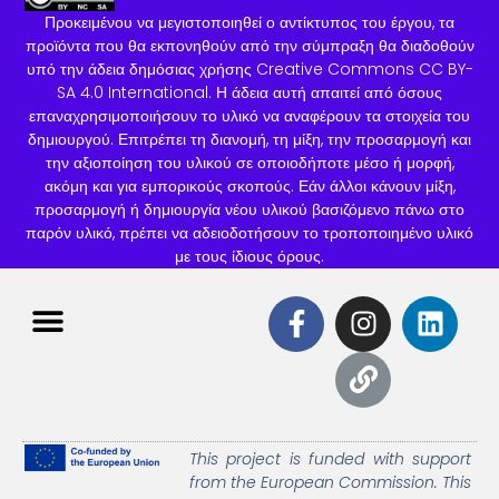
Προκειμένου να μεγιστοποιηθεί ο αντίκτυπος του έργου, τα
προϊόντα που θα εκπονηθούν από την σύμπραξη θα διαδοθούν
υπό την άδεια δημόσιας χρήσης Creative Commons CC BY-
SA 4.0 International. Η άδεια αυτή απαιτεί από όσους
επαναχρησιμοποιήσουν το υλικό να αναφέρουν τα στοιχεία του
δημιουργού. Επιτρέπει τη διανομή, τη μίξη, την προσαρμογή και
την αξιοποίηση του υλικού σε οποιοδήποτε μέσο ή μορφή,
ακόμη και για εμπορικούς σκοπούς. Εάν άλλοι κάνουν μίξη,
προσαρμογή ή δημιουργία νέου υλικού βασιζόμενο πάνω στο
παρόν υλικό, πρέπει να αδειοδοτήσουν το τροποποιημένο υλικό
με τους ίδιους όρους.
This project is funded with support
from the European Commission.
This