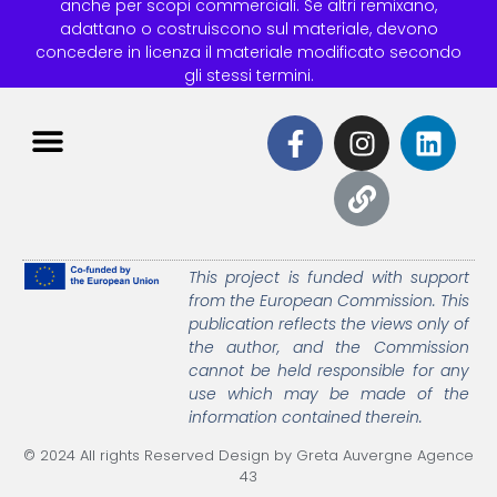
anche per scopi commerciali. Se altri remixano,
adattano o costruiscono sul materiale, devono
concedere in licenza il materiale modificato secondo
gli stessi termini.
This project is funded with support
from the European Commission.
This
publication reflects the views only of
the author, and the Commission
cannot be held responsible
for any
use which may be made of the
information contained therein.
© 2024 All rights Reserved Design by Greta Auvergne Agence
43